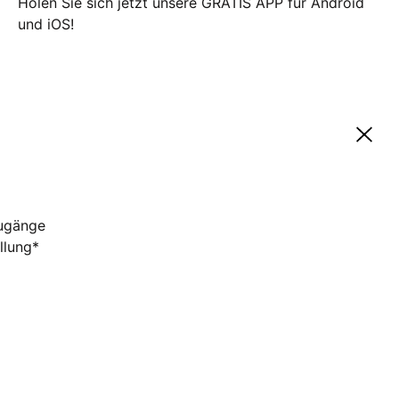
Holen Sie sich jetzt unsere GRATIS APP für Android
und iOS!
zugänge
llung*