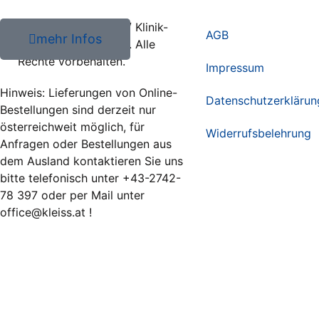
2026 Harald Kleiss // Klinik-
AGB
mehr Infos
und Hygienebedarf /. Alle
Rechte vorbehalten.
Impressum
Hinweis: Lieferungen von Online-
Datenschutzerklärun
Bestellungen sind derzeit nur
österreichweit möglich, für
Widerrufsbelehrung
Anfragen oder Bestellungen aus
dem Ausland kontaktieren Sie uns
bitte telefonisch unter +43-2742-
78 397 oder per Mail unter
office@kleiss.at !