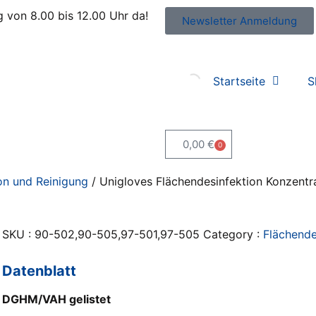
 von 8.00 bis 12.00 Uhr da!
Newsletter Anmeldung
@kleiss.at
Startseite
S
0,00
€
0
on und Reinigung
/ Unigloves Flächendesinfektion Konzentra
SKU :
90-502,90-505,97-501,97-505
Category :
Flächende
Datenblatt
DGHM/VAH gelistet