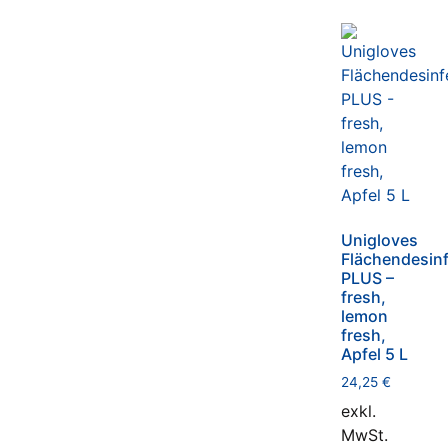
Unigloves
Flächendesinf
PLUS –
fresh,
lemon
fresh,
Apfel 5 L
24,25
€
exkl.
MwSt.