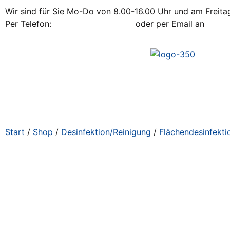
Wir sind für Sie Mo-Do von 8.00-16.00 Uhr und am Freitag
Per Telefon:
+43 / 2742 / 78 397
oder per Email an
office
Start
/
Shop
/
Desinfektion/Reinigung
/
Flächendesinfekti