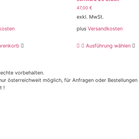
47,00
€
exkl. MwSt.
kosten
plus
Versandkosten
D
arenkorb
Ausführung wählen
P
w
m
V
Rechte vorbehalten.
a
nur österreichweit möglich, für Anfragen oder Bestellungen
D
 !
O
k
a
d
P
g
w