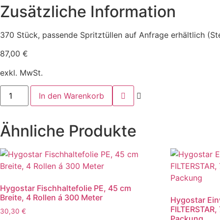
Zusätzliche Information
370 Stück, passende Spritztüllen auf Anfrage erhältlich (St
87,00
€
exkl. MwSt.
Spritzbeutel
In den Warenkorb
HOT
für
heiße
Füllungen
Ähnliche Produkte
370
Stück
im
Karton
Menge
Hygostar Fischhaltefolie PE, 45 cm
Breite, 4 Rollen á 300 Meter
Hygostar Ein
FILTERSTAR, 
30,30
€
Packung