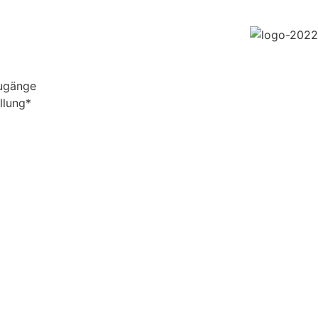
zugänge
llung*