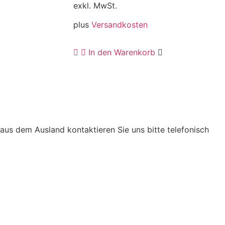
exkl. MwSt.
plus
Versandkosten
In den Warenkorb
ieses
rodukt
eist
ehrere
arianten
uf.
 aus dem Ausland kontaktieren Sie uns bitte telefonisch
ie
ptionen
önnen
uf
er
roduktseite
ewählt
erden