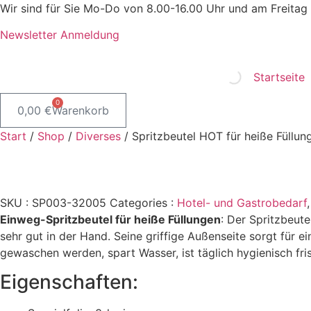
Zum
Wir sind für Sie Mo-Do von 8.00-16.00 Uhr und am Freitag 
Inhalt
Newsletter Anmeldung
springen
Startseite
0
0,00
€
Warenkorb
Start
/
Shop
/
Diverses
/ Spritzbeutel HOT für heiße Füllu
SKU :
SP003-32005
Categories :
Hotel- und Gastrobedarf
Einweg-Spritzbeutel für heiße Füllungen
: Der Spritzbeute
sehr gut in der Hand. Seine griffige Außenseite sorgt für e
gewaschen werden, spart Wasser, ist täglich hygienisch f
Eigenschaften: