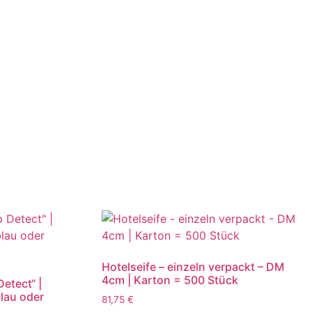
Hotelseife – einzeln verpackt – DM
4cm | Karton = 500 Stück
Detect“ |
blau oder
81,75
€