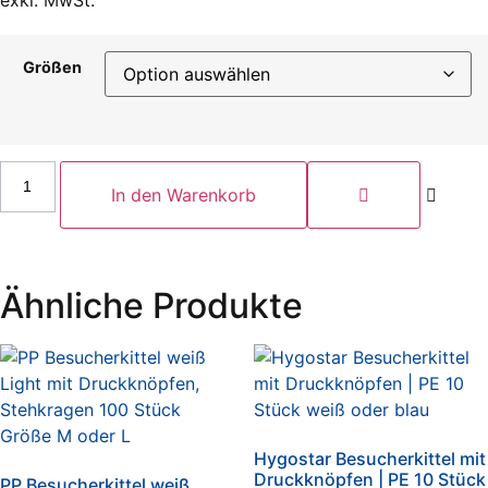
exkl. MwSt.
Größen
Hygostar
Einweg-
In den Warenkorb
Schutzkittel,
Einweg-
Laborkittel
zum
Binden
blau
Ähnliche Produkte
100
Stück
Menge
Hygostar Besucherkittel mit
Druckknöpfen | PE 10 Stück
PP Besucherkittel weiß