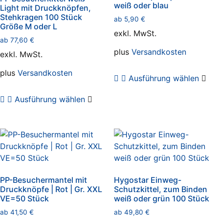
weiß oder blau
Light mit Druckknöpfen,
Stehkragen 100 Stück
ab
5,90
€
Größe M oder L
exkl. MwSt.
ab
77,60
€
plus
Versandkosten
exkl. MwSt.
Die
plus
Versandkosten
Ausführung wählen
Pro
Dieses
wei
Ausführung wählen
Produkt
meh
weist
Var
mehrere
auf.
Varianten
Die
auf.
Opt
Die
kö
Optionen
auf
PP-Besuchermantel mit
Hygostar Einweg-
können
der
Druckknöpfe | Rot | Gr. XXL
Schutzkittel, zum Binden
auf
VE=50 Stück
weiß oder grün 100 Stück
Pro
der
gew
ab
41,50
€
ab
49,80
€