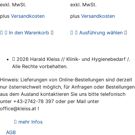
Produktseite
we
exkl. MwSt.
exkl. MwSt.
gewählt
werden
plus
Versandkosten
plus
Versandkosten
Die
In den Warenkorb
Ausführung wählen
Pro
wei
meh
Var
2026 Harald Kleiss // Klinik- und Hygienebedarf /.
auf.
Alle Rechte vorbehalten.
Die
Opt
Hinweis: Lieferungen von Online-Bestellungen sind derzeit
kö
nur österreichweit möglich, für Anfragen oder Bestellungen
auf
aus dem Ausland kontaktieren Sie uns bitte telefonisch
der
unter +43-2742-78 397 oder per Mail unter
Pro
office@kleiss.at !
gew
we
mehr Infos
AGB