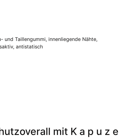
n- und Taillengummi, innenliegende Nähte,
aktiv, antistatisch
tzoverall mit K a p u z e