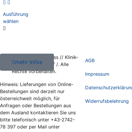
Ausführung
wählen
2026 Harald Kleiss // Klinik-
AGB
mehr Infos
und Hygienebedarf /. Alle
Rechte vorbehalten.
Impressum
Hinweis: Lieferungen von Online-
Datenschutzerklärun
Bestellungen sind derzeit nur
österreichweit möglich, für
Widerrufsbelehrung
Anfragen oder Bestellungen aus
dem Ausland kontaktieren Sie uns
bitte telefonisch unter +43-2742-
78 397 oder per Mail unter