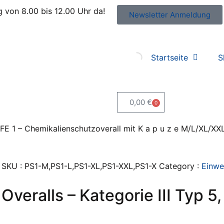
 von 8.00 bis 12.00 Uhr da!
Newsletter Anmeldung
@kleiss.at
Startseite
S
0,00
€
0
E 1 – Chemikalienschutzoverall mit K a p u z e M/L/XL/XX
SKU :
PS1-M,PS1-L,PS1-XL,PS1-XXL,PS1-X
Category :
Einwe
Overalls – Kategorie III Typ 5,