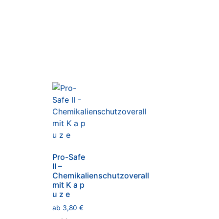
Pro-Safe
II –
Chemikalienschutzoverall
mit K a p
u z e
ab
3,80
€