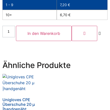
1 - 9
7,20
€
10+
6,70
€
In den Warenkorb
Ähnliche Produkte
Unigloves CPE
Überschuhe 20 µ
|handgenäht