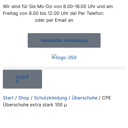
Wir sind für Sie Mo-Do von 8.00-16.00 Uhr und am
Freitag von 8.00 bis 12.00 Uhr da! Per Telefon:
+43 /
2742 / 78 397
oder per Email an
office@kleiss.at
Newsletter Anmeldung
0,00
€
0
Start
/
Shop
/
Schutzkleidung
/
Überschuhe
/ CPE
Überschuhe extra stark 100 µ