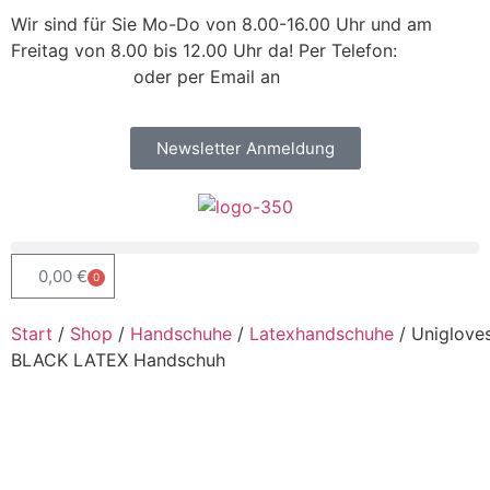
Wir sind für Sie Mo-Do von 8.00-16.00 Uhr und am
Freitag von 8.00 bis 12.00 Uhr da! Per Telefon:
+43 /
2742 / 78 397
oder per Email an
office@kleiss.at
Newsletter Anmeldung
0,00
€
0
Start
/
Shop
/
Handschuhe
/
Latexhandschuhe
/ Uniglove
BLACK LATEX Handschuh