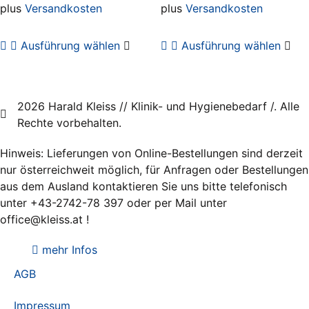
Produktseite
Pro
plus
Versandkosten
plus
Versandkosten
gewählt
gew
Dieses
Die
werden
we
Ausführung wählen
Ausführung wählen
Produkt
Pro
weist
wei
mehrere
meh
Varianten
Var
2026 Harald Kleiss // Klinik- und Hygienebedarf /. Alle
auf.
auf.
Rechte vorbehalten.
Die
Die
Optionen
Opt
Hinweis: Lieferungen von Online-Bestellungen sind derzeit
können
kö
nur österreichweit möglich, für Anfragen oder Bestellungen
auf
auf
aus dem Ausland kontaktieren Sie uns bitte telefonisch
der
der
unter +43-2742-78 397 oder per Mail unter
Produktseite
Pro
office@kleiss.at !
gewählt
gew
werden
we
mehr Infos
AGB
Impressum