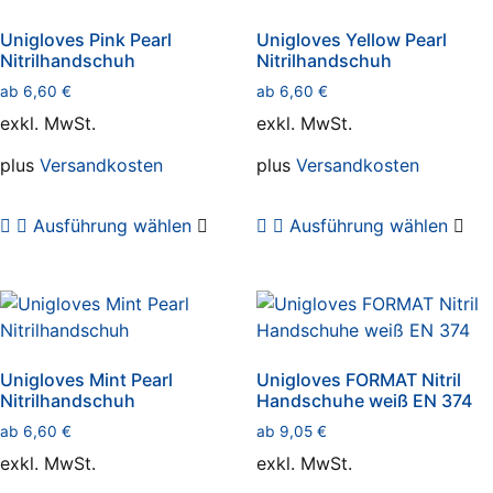
Unigloves Pink Pearl
Unigloves Yellow Pearl
Nitrilhandschuh
Nitrilhandschuh
ab
6,60
€
ab
6,60
€
exkl. MwSt.
exkl. MwSt.
plus
Versandkosten
plus
Versandkosten
Dieses
Die
Ausführung wählen
Ausführung wählen
Produkt
Pro
weist
wei
mehrere
meh
Varianten
Var
auf.
auf.
Die
Die
Unigloves Mint Pearl
Unigloves FORMAT Nitril
Optionen
Opt
Nitrilhandschuh
Handschuhe weiß EN 374
können
kö
ab
6,60
€
ab
9,05
€
auf
auf
exkl. MwSt.
exkl. MwSt.
der
der