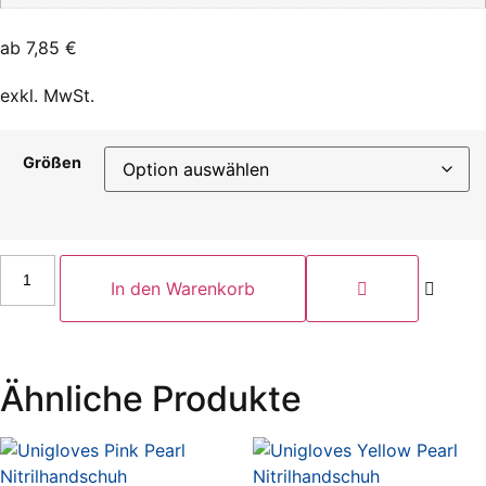
ab
7,85
€
exkl. MwSt.
Größen
Hygonorm
Nitrilhandschuh
In den Warenkorb
Safe
Fit
weiß
200
Stück/Packung
Menge
Ähnliche Produkte