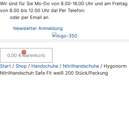
Zum
Wir sind für Sie Mo-Do von 8.00-16.00 Uhr und am Freitag
Inhalt
von 8.00 bis 12.00 Uhr da! Per Telefon:
+43 / 2742 / 78
springen
397
oder per Email an
office@kleiss.at
Newsletter Anmeldung
0
0,00
€
Warenkorb
Start
/
Shop
/
Handschuhe
/
Nitrilhandschuhe
/ Hygonorm
Nitrilhandschuh Safe Fit weiß 200 Stück/Packung