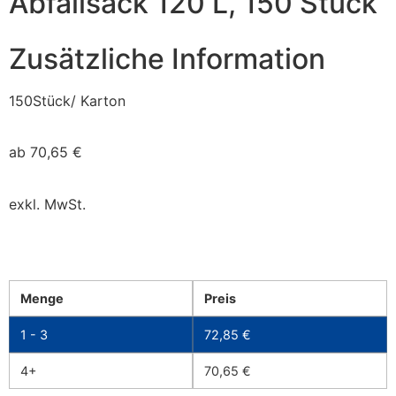
Abfallsack 120 L, 150 Stück
Zusätzliche Information
150Stück/ Karton
ab
70,65
€
exkl. MwSt.
Menge
Preis
1 - 3
72,85
€
4+
70,65
€