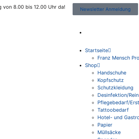
 von 8.00 bis 12.00 Uhr da!
Newsletter Anmeldung
@kleiss.at
Startseite
Franz Mensch Pro
Shop
Handschuhe
Kopfschutz
Schutzkleidung
Desinfektion/Rei
Pflegebedarf/Erst
Tattoobedarf
Hotel- und Gastr
Papier
Müllsäcke