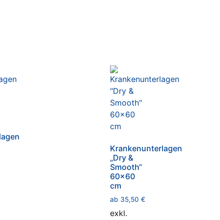
lagen
Krankenunterlagen
„Dry &
Smooth“
60×60
cm
ab
35,50
€
exkl.