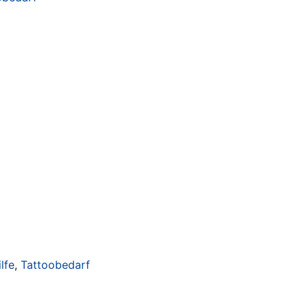
lfe
,
Tattoobedarf