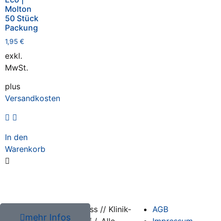
Molton
50 Stück
Packung
1,95
€
exkl.
MwSt.
plus
Versandkosten
In den
Warenkorb
2026 Harald Kleiss // Klinik-
AGB
mehr Infos
und Hygienebedarf /. Alle
Impressum