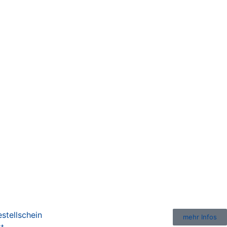
stellschein
mehr Infos
kt