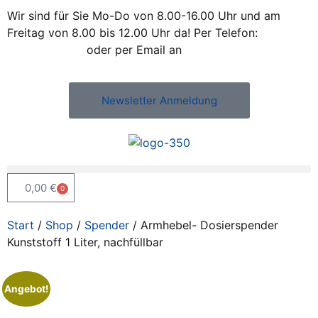
Wir sind für Sie Mo-Do von 8.00-16.00 Uhr und am
Freitag von 8.00 bis 12.00 Uhr da! Per Telefon:
+43 /
2742 / 78 397
oder per Email an
office@kleiss.at
Newsletter Anmeldung
0,00
€
0
Start
/
Shop
/
Spender
/ Armhebel- Dosierspender
Kunststoff 1 Liter, nachfüllbar
Angebot!