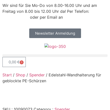
Wir sind für Sie Mo-Do von 8.00-16.00 Uhr und am
Freitag von 8.00 bis 12.00 Uhr da! Per Telefon:
+43 /
2742 / 78 397
oder per Email an
office@kleiss.at
Newsletter Anmeldung
0,00
€
0
Start
/
Shop
/
Spender
/ Edelstahl-Wandhalterung für
geblockte PE-Schürzen
SKU :
10090073
Category :
Spender