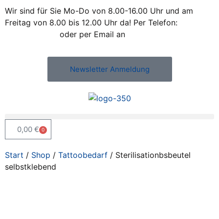
Wir sind für Sie Mo-Do von 8.00-16.00 Uhr und am
Freitag von 8.00 bis 12.00 Uhr da! Per Telefon:
+43 /
2742 / 78 397
oder per Email an
office@kleiss.at
Newsletter Anmeldung
0,00
€
0
Start
/
Shop
/
Tattoobedarf
/ Sterilisationbsbeutel
selbstklebend