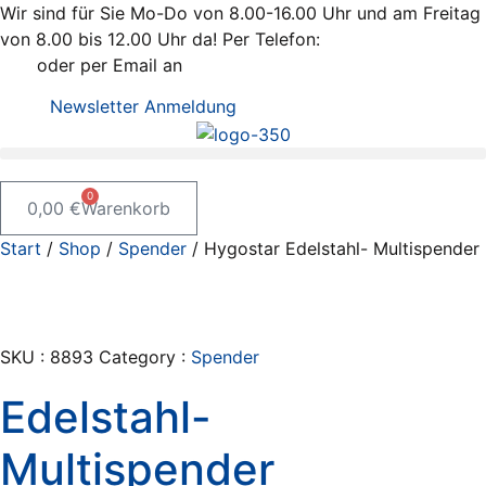
Zum
Wir sind für Sie Mo-Do von 8.00-16.00 Uhr und am Freitag
Inhalt
von 8.00 bis 12.00 Uhr da! Per Telefon:
+43 / 2742 / 78
springen
397
oder per Email an
office@kleiss.at
Newsletter Anmeldung
0
0,00
€
Warenkorb
Start
/
Shop
/
Spender
/ Hygostar Edelstahl- Multispender
SKU :
8893
Category :
Spender
Edelstahl-
Multispender