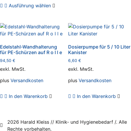
Dieses
Ausführung wählen
Produkt
weist
mehrere
Varianten
auf.
Die
Edelstahl-Wandhalterung
Dosierpumpe für 5 / 10 Liter
Optionen
für PE-Schürzen auf R o l l e
Kanister
können
94,50
€
6,60
€
auf
exkl. MwSt.
exkl. MwSt.
der
Produktseite
plus
Versandkosten
plus
Versandkosten
gewählt
werden
In den Warenkorb
In den Warenkorb
2026 Harald Kleiss // Klinik- und Hygienebedarf /. Alle
Rechte vorbehalten.