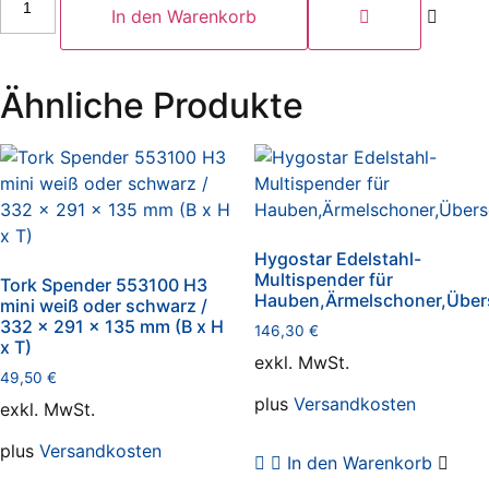
Edelstahl-
In den Warenkorb
Multispender
Menge
Ähnliche Produkte
Hygostar Edelstahl-
Multispender für
Tork Spender 553100 H3
Hauben,Ärmelschoner,Übe
mini weiß oder schwarz /
332 x 291 x 135 mm (B x H
146,30
€
x T)
exkl. MwSt.
49,50
€
plus
Versandkosten
exkl. MwSt.
plus
Versandkosten
In den Warenkorb