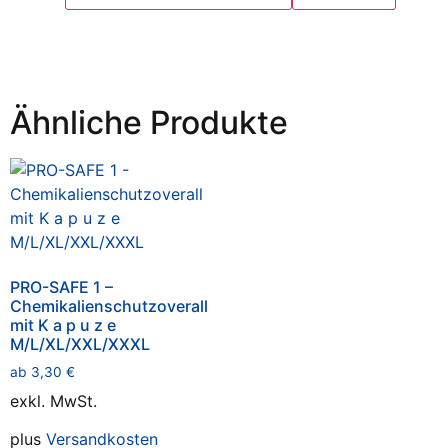
Ähnliche Produkte
PRO-SAFE 1 –
Chemikalienschutzoverall
mit K a p u z e
M/L/XL/XXL/XXXL
ab
3,30
€
exkl. MwSt.
plus
Versandkosten