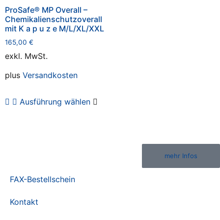
ProSafe® MP Overall –
Chemikalienschutzoverall
mit K a p u z e M/L/XL/XXL
165,00
€
exkl. MwSt.
plus
Versandkosten
Ausführung wählen
mehr Infos
FAX-Bestellschein
Kontakt