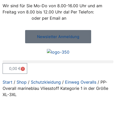
Wir sind für Sie Mo-Do von 8.00-16.00 Uhr und am
Freitag von 8.00 bis 12.00 Uhr da! Per Telefon:
+43 /
2742 / 78 397
oder per Email an
office@kleiss.at
Newsletter Anmeldung
0,00
€
0
Start
/
Shop
/
Schutzkleidung
/
Einweg Overalls
/ PP-
Overall marineblau Vliesstoff Kategorie 1 in der Größe
XL-3XL