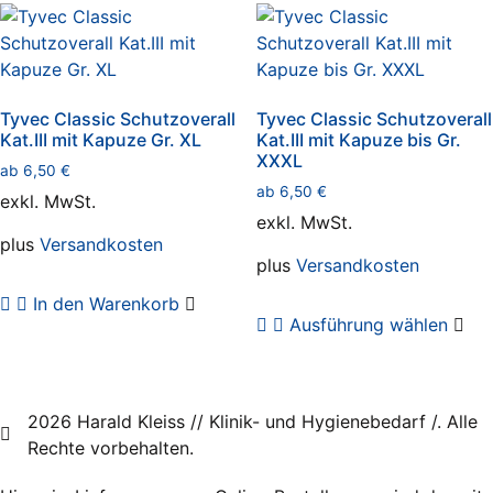
auf.
Var
Die
auf.
Optionen
Die
können
Opt
auf
Tyvec Classic Schutzoverall
Tyvec Classic Schutzoverall
kö
der
Kat.III mit Kapuze Gr. XL
Kat.III mit Kapuze bis Gr.
auf
XXXL
Produktseite
ab
6,50
€
der
gewählt
ab
6,50
€
exkl. MwSt.
Pro
werden
exkl. MwSt.
gew
plus
Versandkosten
we
plus
Versandkosten
In den Warenkorb
Die
Ausführung wählen
Pro
wei
meh
Var
2026 Harald Kleiss // Klinik- und Hygienebedarf /. Alle
auf.
Rechte vorbehalten.
Die
Opt