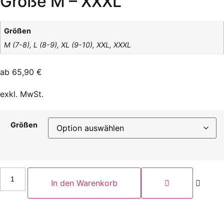
Größe M – XXXL
Größen
M (7-8), L (8-9), XL (9-10), XXL, XXXL
ab
65,90
€
exkl. MwSt.
Größen
PP-
Overall
In den Warenkorb
mit
Kapuze
in
der
Größe