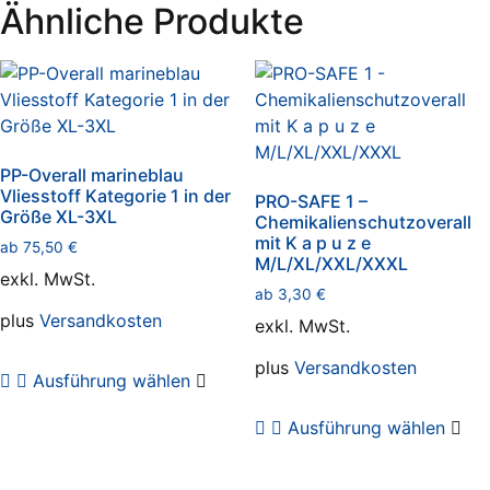
M
Ähnliche Produkte
-
XXXL
Menge
PP-Overall marineblau
Vliesstoff Kategorie 1 in der
PRO-SAFE 1 –
Größe XL-3XL
Chemikalienschutzoverall
mit K a p u z e
ab
75,50
€
M/L/XL/XXL/XXXL
exkl. MwSt.
ab
3,30
€
plus
Versandkosten
exkl. MwSt.
Dieses
plus
Versandkosten
Ausführung wählen
Produkt
Die
weist
Ausführung wählen
Pro
mehrere
wei
Varianten
meh