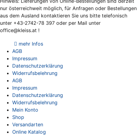
Hinweis: Lieferungen von Online-Bestellungen sind derzeit
kö
nur österreichweit möglich, für Anfragen oder Bestellungen
auf
aus dem Ausland kontaktieren Sie uns bitte telefonisch
der
unter +43-2742-78 397 oder per Mail unter
Pro
office@kleiss.at !
gew
we
mehr Infos
AGB
Impressum
Datenschutzerklärung
Widerrufsbelehrung
AGB
Impressum
Datenschutzerklärung
Widerrufsbelehrung
Mein Konto
Shop
Versandarten
Online Katalog