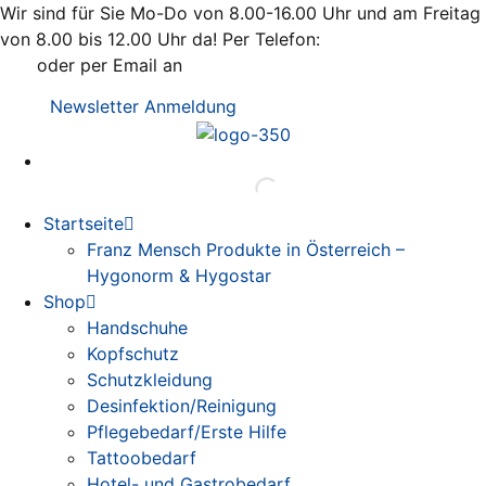
Zum
Wir sind für Sie Mo-Do von 8.00-16.00 Uhr und am Freitag
Inhalt
von 8.00 bis 12.00 Uhr da! Per Telefon:
+43 / 2742 / 78
springen
397
oder per Email an
office@kleiss.at
Newsletter Anmeldung
Startseite
Franz Mensch Produkte in Österreich –
Hygonorm & Hygostar
Shop
Handschuhe
Kopfschutz
Schutzkleidung
Desinfektion/Reinigung
Pflegebedarf/Erste Hilfe
Tattoobedarf
Hotel- und Gastrobedarf